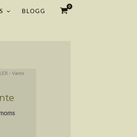
S
BLOGG
ER – Vante
nte
e moms