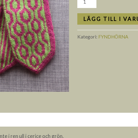
LÄGG TILL I VA
Kategori:
FYNDHÖRNA
ecensioner (0)
e i ren ull i cerice och grön.