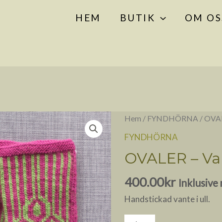
HEM
BUTIK
OM OS
OVALER
Hem
/
FYNDHÖRNA
/ OVAL
-
FYNDHÖRNA
Vante
OVALER – Va
mängd
400.00
kr
Inklusiv
Handstickad vante i ull.