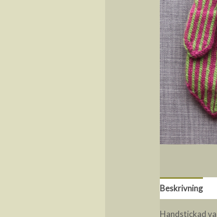
Beskrivning
R
Handstickad vant