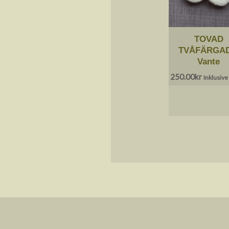
TOVAD
TVÅFÄRGAD
Vante
250.00
kr
Inklusiv