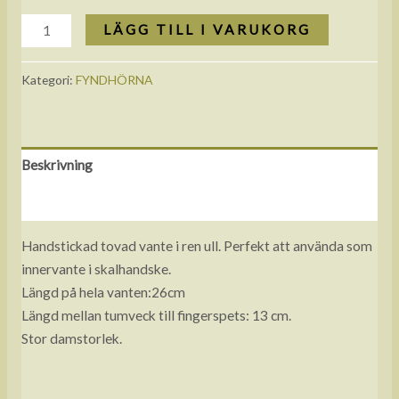
LÄGG TILL I VARUKORG
Kategori:
FYNDHÖRNA
Beskrivning
Recensioner (0)
Handstickad tovad vante i ren ull. Perfekt att använda som
innervante i skalhandske.
Längd på hela vanten:26cm
Längd mellan tumveck till fingerspets: 13 cm.
Stor damstorlek.