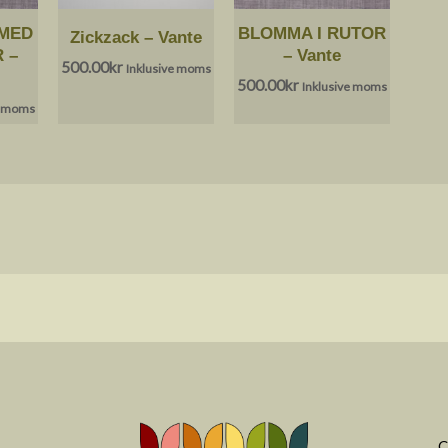
MED
BLOMMA I RUTOR
Zickzack – Vante
 –
– Vante
500.00
kr
Inklusive moms
500.00
kr
Inklusive moms
e moms
Cop