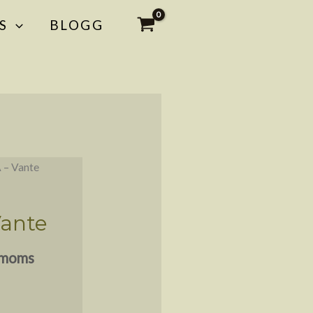
S
BLOGG
 – Vante
Vante
e moms