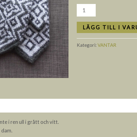
LÄGG TILL I VA
Kategori:
VANTAR
ecensioner (0)
 i ren ull i grått och vitt.
l dam.