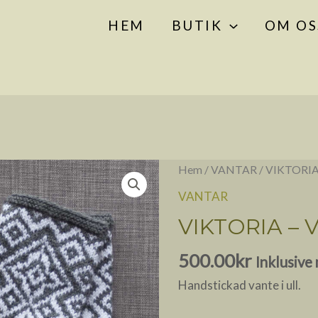
HEM
BUTIK
OM OS
VIKTORIA
Hem
/
VANTAR
/ VIKTORIA
-
VANTAR
Vante
VIKTORIA – 
mängd
500.00
kr
Inklusiv
Handstickad vante i ull.