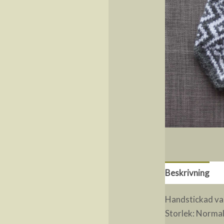
Beskrivning
R
Handstickad vante
Storlek: Norma