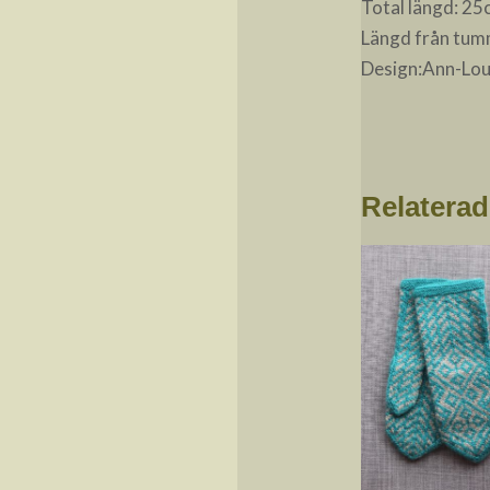
Total längd: 2
Längd från tumm
Design:Ann-Lou
Relaterad