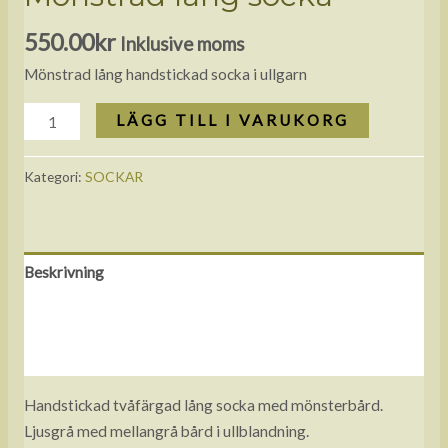
550.00
kr
Inklusive moms
Mönstrad lång handstickad socka i ullgarn
LÄGG TILL I VARUKORG
Kategori:
SOCKAR
Beskrivning
Ytterligare information
Recensioner (0)
Handstickad tvåfärgad lång socka med mönsterbård.
Ljusgrå med mellangrå bård i ullblandning.