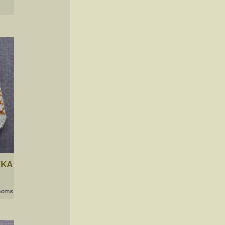
KKA
 moms