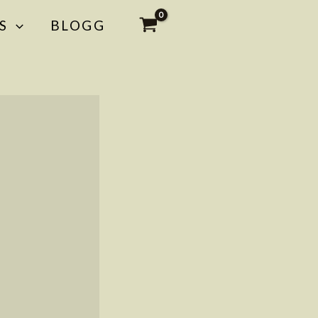
S
BLOGG