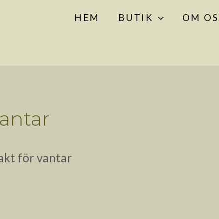
HEM
BUTIK
OM OS
antar
akt för vantar