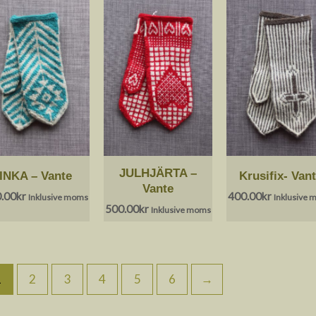
JULHJÄRTA –
INKA – Vante
Krusifix- Van
Vante
.00
kr
400.00
kr
Inklusive moms
Inklusive
500.00
kr
Inklusive moms
1
2
3
4
5
6
→