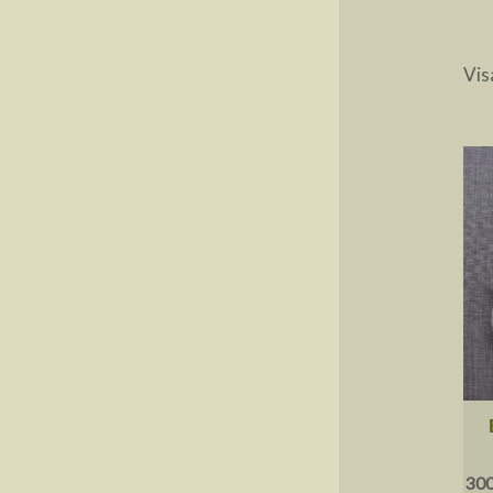
Vis
300